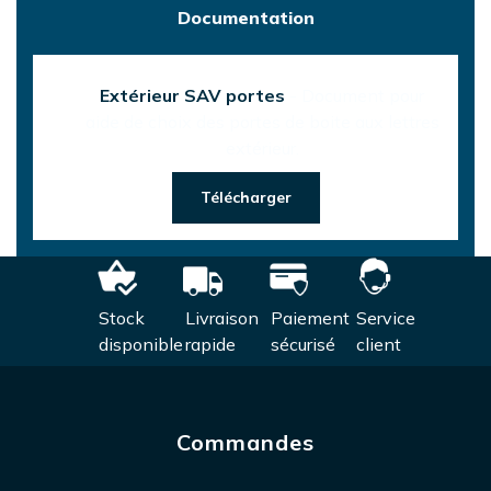
Documentation
Extérieur SAV portes
- Document pour
aide de choix des portes de boite aux lettres
extérieur.
Télécharger
Stock
Livraison
Paiement
Service
disponible
rapide
sécurisé
client
Commandes