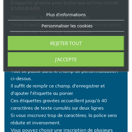
Étiquette gravée pour boîte aux lettres Corail ·
B1/B3/B4/B6
Plus d'informations
Dimensions : H 23 x L99 x P 1.5 mm
Cette étiquette gravée est aux dimensions du porte
Personnaliser les cookies
étiquette des boites aux lettres Corail ·
B1/B3/B4/B6.
REJETER TOUT
J'ACCEPTE
Comment peut-on la personnaliser ?
Tout se passe dans le champ de personnalisation
ci-dessus.
Il suffit de remplir ce champ, d'enregistrer et
d'ajouter l'étiquette au panier.
Ces étiquettes gravées accueillent jusqu'à 40
caractères de texte cumulés sur deux lignes.
Si vous inscrivez trop de caractères, la police sera
réduite et inversement.
Vous pouvez choisir une inscription de plusieurs