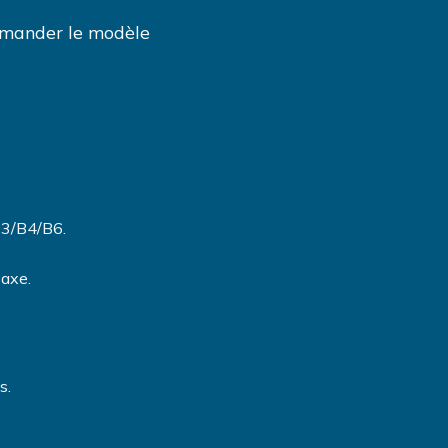
mmander le modèle
/B3/B4/B6.
 axe.
s.