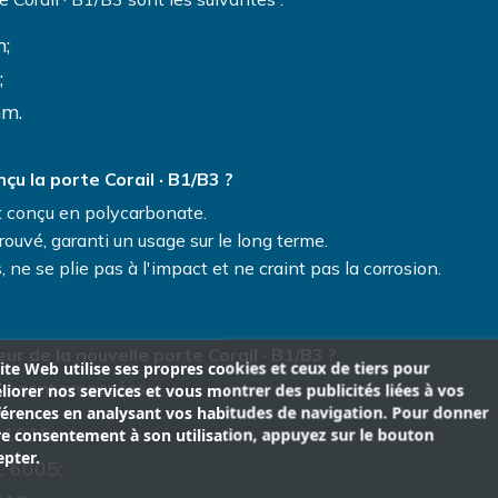
;
;
mm.
çu la porte Corail · B1/B3 ?
st conçu en polycarbonate.
ouvé, garanti un usage sur le long terme.
 ne se plie pas à l'impact et ne craint pas la corrosion.
ur de la nouvelle porte Corail · B1/B3 ?
ite Web utilise ses propres cookies et ceux de tiers pour
us sont proposées :
iorer nos services et vous montrer des publicités liées à vos
férences en analysant vos habitudes de navigation. Pour donner
 1015;
e consentement à son utilisation, appuyez sur le bouton
pter.
L 6005;