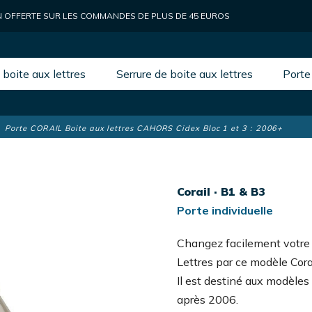
N OFFERTE SUR LES COMMANDES DE PLUS DE 45 EUROS
boite aux lettres
Serrure de boite aux lettres
Porte
Porte CORAIL Boite aux lettres CAHORS Cidex Bloc 1 et 3 : 2006+
Corail · B1 & B3
Porte individuelle
Changez facilement votre 
Lettres par ce modèle Corai
Il est destiné aux modèles
après 2006.