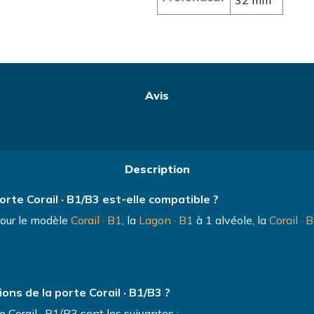
Avis
Description
rte Corail · B1/B3 est-elle compatible ?
pour le modèle
Corail · B1
, la
Lagon · B1
à 1 alvéole, la
Corail · 
ons de la porte Corail · B1/B3 ?
 Corail · B1/B3 sont les suivantes :