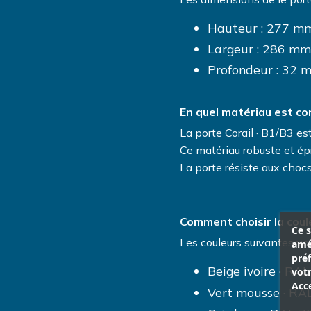
Hauteur : 277 mm
Largeur : 286 mm
Profondeur : 32 
En quel matériau est con
La porte Corail · B1/B3 e
Ce matériau robuste et épr
La porte résiste aux chocs,
Comment choisir la coule
Ce s
Les couleurs suivantes vo
amél
pré
Beige ivoire · RAL
votr
Acce
Vert mousse · RA