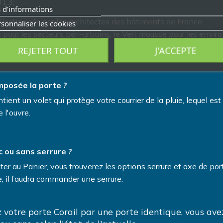
013;
 d'informations
sélectionnés par les architectes des bâtiments de France.
sonnaliser les cookies
 pour les secteurs péri-urbains, le Vert mousse pour les envi
assés.
REJETER TOUT
J'ACCEPTE
mposée la porte ?
tient un volet qui protège votre courrier de la pluie, lequel es
 l'ouvre.
 ou sans serrure ?
r au Panier, vous trouverez les options serrure et axe de por
, il faudra commander une serrure.
 votre porte Corail par une porte identique, vous avez