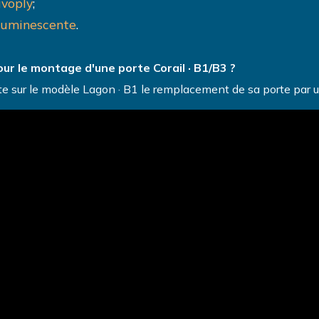
avoply
;
oluminescente
.
ur le montage d'une porte Corail · B1/B3 ?
te sur le modèle Lagon · B1 le remplacement de sa porte par u