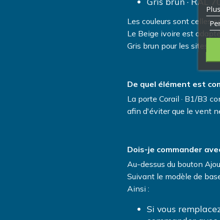
Gris brun · RAL 7
Plus
Les couleurs sont celles 
Per
Le Beige ivoire est adapté
Gris brun pour les sites cl
De quel élément est co
La porte Corail · B1/B3 con
afin d'éviter que le vent ne
Dois-je commander avec
Au-dessus du bouton Ajoute
Suivant le modèle de base
Ainsi :
Si vous remplacez