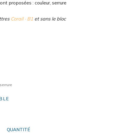
ont proposées : couleur, serrure
ettres
Corail · B1
et sans le bloc
serrure
BLE
e
QUANTITÉ