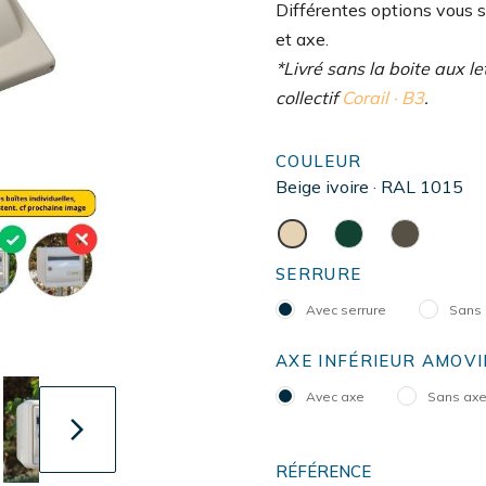
Différentes options vous s
et axe.
*Livré sans la boite aux l
collectif
Corail · B3
.
COULEUR
Beige ivoire · RAL 1015
SERRURE
Avec serrure
Sans 
AXE INFÉRIEUR AMOVI
Avec axe
Sans ax
arrow_forward_ios
RÉFÉRENCE