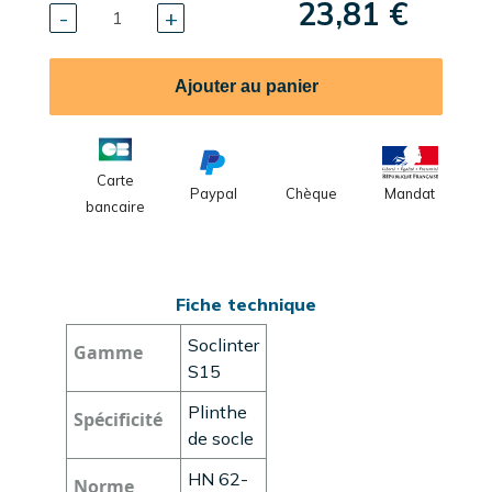
23,81 €
-
+
Ajouter au panier
Carte
Paypal
Chèque
Mandat
bancaire
Fiche technique
Soclinter
Gamme
S15
Plinthe
Spécificité
de socle
HN 62-
Norme