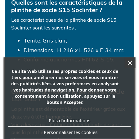
Quelles sont les caractéristiques de la
plinthe de socle S15 Soclinter ?
Les caractéristiques de la plinthe de socle S15
Soclinter sont les suivantes :
Teinte: Gris clair;
Dimensions : H 246 x L 526 x P 34 mm;
Conforme aux normes HN 62-S-15.
Ce site Web utilise ses propres cookies et ceux de
tiers pour améliorer nos services et vous montrer
Installation
des publicités liées à vos préférences en analysant
vos habitudes de navigation. Pour donner votre
Comment démonter la plinthe de socle
consentement à son utilisation, appuyez sur le
EDF S15 ?
bouton Accepter.
La plinthe est démontable de l'extérieur grâce aux
deux vis à tête triangulaire.
Plus d'informations
Vous devez tout d'abord enlever la porte de socle
Personnaliser les cookies
puis la plinthe.