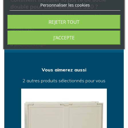
Personnaliser les cookies
double pour cuve Minimixt S20 ?
Votre commande comprend la livraison de la porte
REJETER TOUT
de socle double et ses 2 vis associées (vis
inférieures).
Le vissage et dévissage nécessitent l'utilisation
J'ACCEPTE
d'une
clé triangle
.
Vous aimerez aussi
2 autres produits sélectionnés pour vous