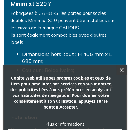
Minimixt S20 ?
Fabriquées à CAHORS, les portes pour socles
doubles Minimixt S20 peuvent être installées sur
les cuves de la marque CAHORS.
Ils sont également compatibles avec d'autres
labels.
Dimensions hors-tout : H 405 mm x L
685 mm;
Couleur : Beige ivoire;
Ce site Web utilise ses propres cookies et ceux de
Porte conçue en SMC, matériau
tiers pour améliorer nos services et vous montrer
composite renforcé en fibres de verre.
des publicités liées à vos préférences en analysant
Solidité et longévité de votre porte
vos habitudes de navigation. Pour donner votre
garanties.
consentement à son utilisation, appuyez sur le
bouton Accepter.
Installation
Plus d'informations
Comment installer la porte de socle