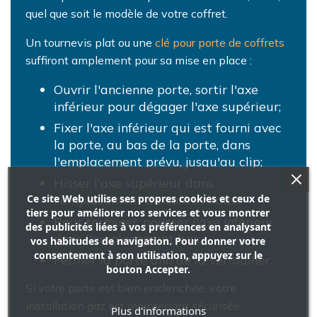
quel que soit le modèle de votre coffret.
Un tournevis plat ou une
clé pour porte de coffrets
suffiront amplement pour sa mise en place :
Ouvrir l'ancienne porte, sortir l'axe
inférieur pour dégager l'axe supérieur;
Fixer l'axe inférieur qui est fourni avec
la porte, au bas de la porte, dans
l'emplacement prévu, jusqu'au clip;
Hisser l'axe supérieur dans
Ce site Web utilise ses propres cookies et ceux de
l'emplacement du coffret haut;
tiers pour améliorer nos services et vous montrer
Pour terminer, pousser l'axe inférieur
des publicités liées à vos préférences en analysant
dans l'emplacement bas;
vos habitudes de navigation. Pour donner votre
consentement à son utilisation, appuyez sur le
Fermer la porte afin de la verrouiller.
bouton Accepter.
Si votre porte est bien enclenchée, votre
installation gaz est maintenant sécurisée.
Plus d'informations