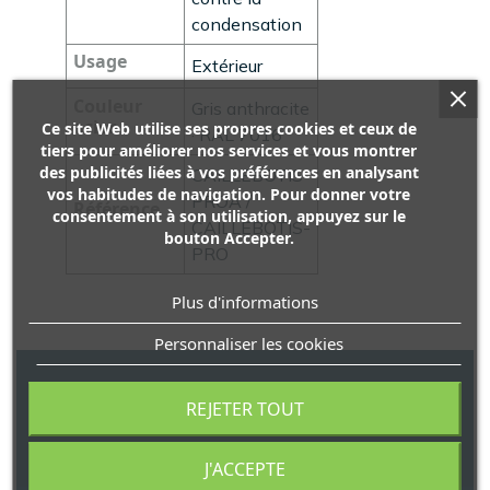
condensation
Usage
Extérieur
Couleur
Gris anthracite
acier
Ce site Web utilise ses propres cookies et ceux de
· RAL 7016
tiers pour améliorer nos services et vous montrer
des publicités liées à vos préférences en analysant
CAILLEBOTIS-
vos habitudes de navigation. Pour donner votre
PROA /
Référence
consentement à son utilisation, appuyez sur le
CAILLEBOTIS-
bouton Accepter.
PRO
Plus d'informations
Personnaliser les cookies
Avis
REJETER TOUT
J'ACCEPTE